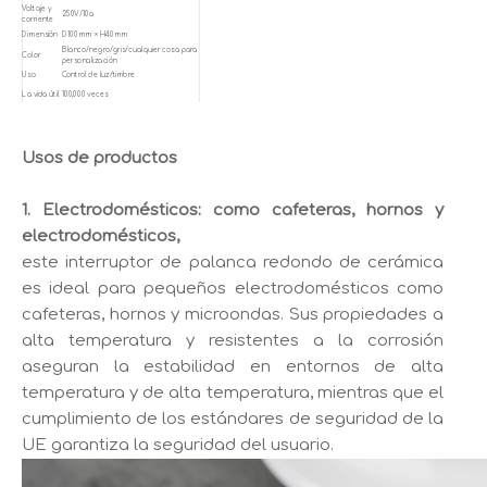
Voltaje y
250V/10a
corriente
Dimensión
D100 mm × H40 mm
Blanco/negro/gris/cualquier cosa para
Color
personalización
Uso
Control de luz/timbre
La vida útil
100,000 veces
Usos de productos
1. Electrodomésticos: como cafeteras, hornos y
electrodomésticos,
este interruptor de palanca redondo de cerámica
es ideal para pequeños electrodomésticos como
cafeteras, hornos y microondas. Sus propiedades a
alta temperatura y resistentes a la corrosión
aseguran la estabilidad en entornos de alta
temperatura y de alta temperatura, mientras que el
cumplimiento de los estándares de seguridad de la
UE garantiza la seguridad del usuario.