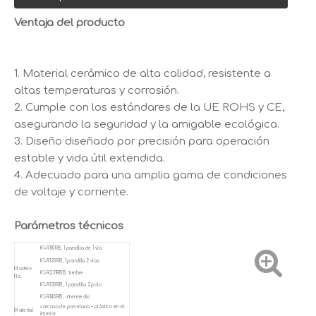
Ventaja del producto
1. Material cerámico de alta calidad, resistente a
altas temperaturas y corrosión.
2. Cumple con los estándares de la UE ROHS y CE,
asegurando la seguridad y la amigable ecológica.
3. Diseño diseñado por precisión para operación
estable y vida útil extendida.
4. Adecuado para una amplia gama de condiciones
de voltaje y corriente.
Parámetros técnicos
K1-R110RB, 1 pandilla de 1 vía
K1-R120RB, 1 pandilla 2 vías
Modelo
K1-R231RBB, timbre
No.
K1-R130RB, 1 pandilla 2 polo
K1-R140RB, intermedio
carcasa de porcelana + plástico en el
Material
interior