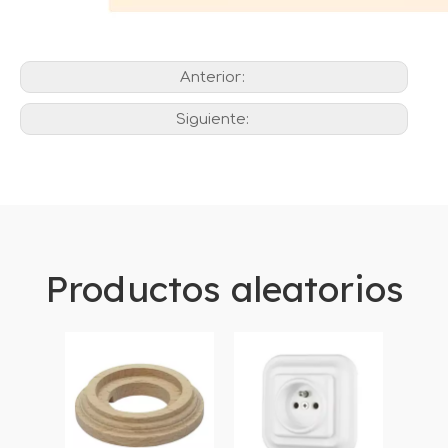
Anterior:
Siguiente:
Productos aleatorios
el 
porc
240V
el in
oscu