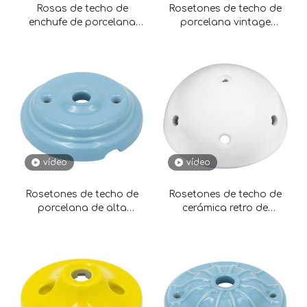
Rosas de techo de
Rosetones de techo de
enchufe de porcelana
porcelana vintage
residencial D104MM
D72MM*H25MM
vídeo
vídeo
Rosetones de techo de
Rosetones de techo de
porcelana de alta
cerámica retro de
calidad D70MM*H20MM
instalación rápida
D125MM*H80MM