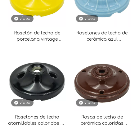
vídeo
vídeo
Rosetón de techo de
Rosetones de techo de
porcelana vintage
cerámica azul
D72MM*H25MM para
D70MM*H20MM para uso
lámpara
residencial
vídeo
vídeo
Rosetones de techo
Rosas de techo de
atornillables coloridos de
cerámica coloridas
cerámica D72MM*H25MM
D104MM