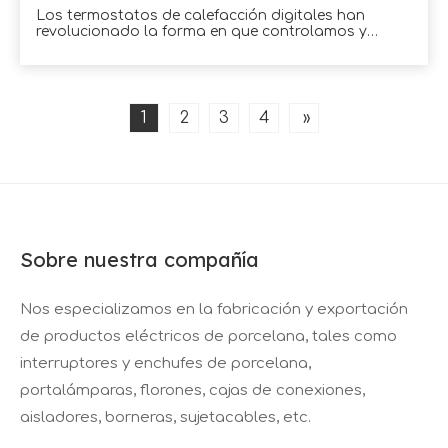
Los termostatos de calefacción digitales han
revolucionado la forma en que controlamos y
regulamos la temperatura en nuestros hogares y
lugares de trabajo.Con su tecnología avanzada y
capacidades precisas de control de temperatura,
estos termostatos ofrecen una solución
conveniente y eficiente para mantener un confort
1
2
3
4
»
óptimo.mientras caminamos
Sobre nuestra compañía
Nos especializamos en la fabricación y exportación
de productos eléctricos de porcelana, tales como
interruptores y enchufes de porcelana,
portalámparas, florones, cajas de conexiones,
aisladores, borneras, sujetacables, etc.