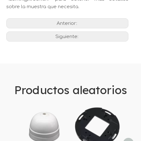
sobre la muestra que necesita
.
Anterior:
Siguiente:
Productos aleatorios
Toma 
su
ener
Schu
em