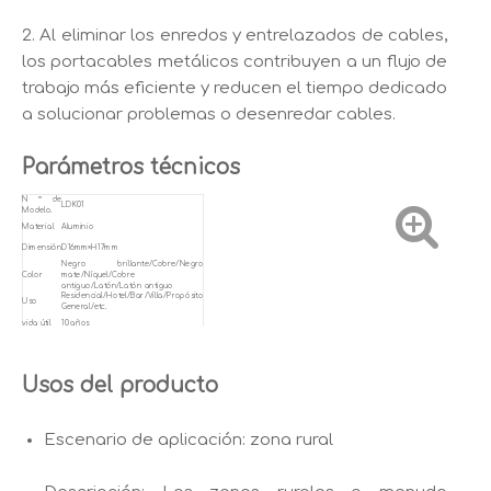
2. Al eliminar los enredos y entrelazados de cables,
los portacables metálicos contribuyen a un flujo de
trabajo más eficiente y reducen el tiempo dedicado
a solucionar problemas o desenredar cables.
Parámetros técnicos
N º de
LDK01
Modelo.
Material
Aluminio
Dimensión
D16mm×H17mm
Negro brillante/Cobre/Negro
Color
mate/Níquel/Cobre
antiguo/Latón/Latón antiguo
Residencial/Hotel/Bar/Villa/Propósito
Uso
General/etc.
vida útil
10 años
Usos del producto
Escenario de aplicación: zona rural