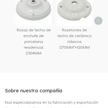
pa
int
super
d
>
Rosas de techo de
Rosetones de
enchufe de
techo de cerámica
porcelana
clásicos
residencial
D70MM*H20MM
D104MM
Sobre nuestra compañía
Nos especializamos en la fabricación y exportación