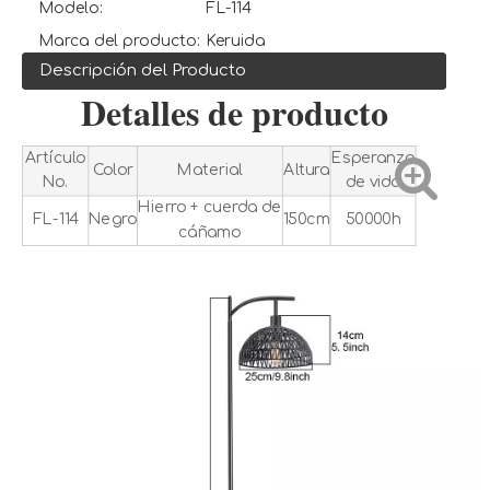
Modelo:
FL-114
Marca del producto:
Keruida
Descripción del Producto
Detalles de producto
Artículo
Esperanza
Color
Material
Altura
No.
de vida
Hierro + cuerda de
FL-114
Negro
150cm
50000h
cáñamo