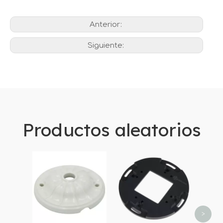
Anterior:
Siguiente:
Productos aleatorios
Inte
pare
de la 
por
vint
>