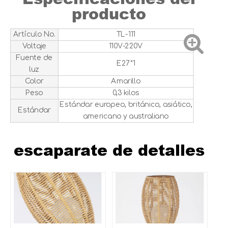
producto
Artículo No.
TL-111
Voltaje
110V-220V
Fuente de
E27*1
luz
Color
Amarillo
Peso
0,3 kilos
Estándar europeo, británico, asiático,
Estándar
americano y australiano
escaparate de detalles