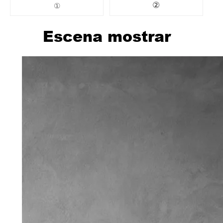
②
①
Escena
mostrar