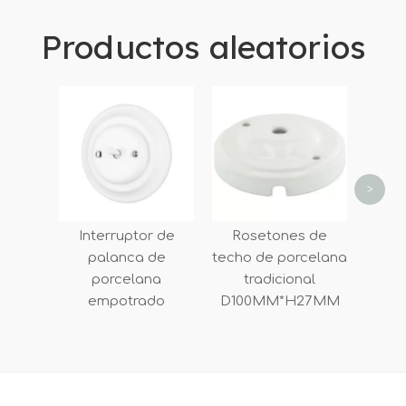
Productos aleatorios
Ench
USB d
p
alime
UE d
>
Interruptor de
Rosetones de
palanca de
techo de porcelana
porcelana
tradicional
empotrado
D100MM*H27MM