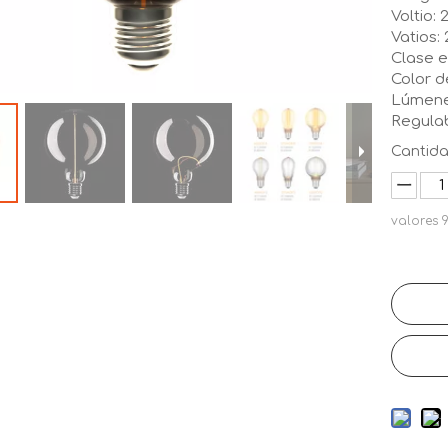
Voltio:
Vatios:
Clase e
Color d
Lúmene
Regula
Cantida
valores