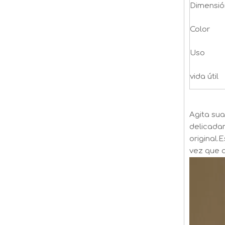
Dimensió
Color
Uso
vida útil
Agita su
delicadam
original.
vez que a