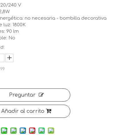
 220/240 V
 2,8W
nergética: no necesaria - bombilla decorativa
e luz: 1800K
s: 90 lm
ble: No
d:
999
Preguntar
Añadir al carrito