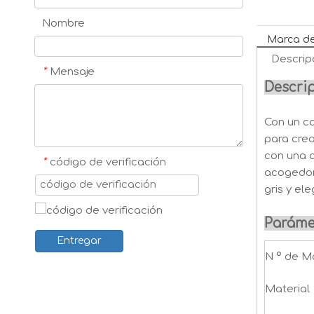
Nombre
Marca de
Descrip
*
Mensaje
Descrip
Con un c
para crea
con una a
*
código de verificación
acogedora
gris y el
Paráme
Entregar
N º de M
Material