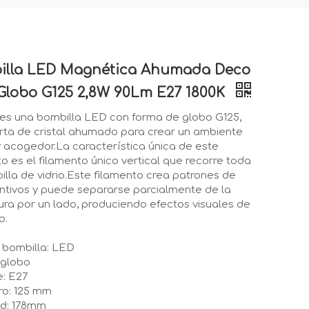
illa LED Magnética Ahumada Deco
Globo G125 2,8W 90Lm E27 1800K
es una bombilla LED con forma de globo G125,
rta de cristal ahumado para crear un ambiente
y acogedor.La característica única de este
o es el filamento único vertical que recorre toda
illa de vidrio.Este filamento crea patrones de
tintivos y puede separarse parcialmente de la
ura por un lado, produciendo efectos visuales de
o.
 bombilla: LED
 globo
e: E27
ro: 125 mm
ud: 178mm