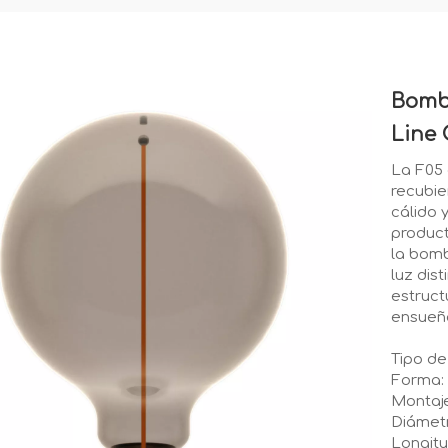
Bomb
Line 
La F05 
recubie
cálido 
product
la bomb
luz dis
estruct
ensueñ
Tipo de
Forma:
Montaj
Diámet
Longit