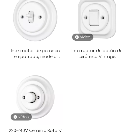
vídeo
Interruptor de palanca
Interruptor de botón de
empotrado, modelo
cerámica Vintage
nuevo, 1 unidad
cuadrado de estilo Retro
personalizable para el
hogar
vídeo
220-240V Ceramic Rotary