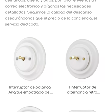
demandas, diseño y otros, por favor envíenos un
correo electrónico y díganos las necesidades
detalladas. Seguimos la calidad del descanso
asegurándonos que el precio de la conciencia, el
servicio dedicado.
Interruptor de palanca
1 interruptor de
Anqitue empotrado de 1
alternancia retro
unidad con perilla de
montada en el lavado de
metal
pandillas con perilla de
metal