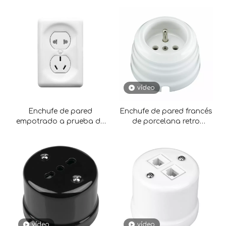
vídeo
Enchufe de pared
Enchufe de pared francés
empotrado a prueba de
de porcelana retro
niños de cerámica retro
D70MM-H43MM
cuadrado para
electrodomésticos
vídeo
vídeo