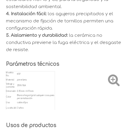
sostenibilidad ambiental.
4. Instalación fácil:
los agujeros precipitados y el
mecanismo de fijación de tornillos permiten una
configuración rápida.
5. Aislamiento y durabilidad:
la cerámica no
conductiva previene la fuga eléctrica y el desgaste
de resiste.
Parámetros técnicos
Modelo
K117
No.
Material
porcelana
Voltaje y
250V/16A
corriente
Dimensión
D35 mm × H11 mm
Blanco/negro/gris/cualquier cosa para
Color
personalización
Uso
cables fijos
La vida útil
3 años
Usos de productos