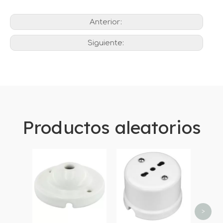
Anterior:
Siguiente:
Productos aleatorios
Ench
fr
cerá
par
>