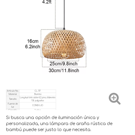
Artículo No.
CL-117
Material
Bambú
Longitud del cable 4,2 pies, diámetro
Tamaño
11,8 pulgadas
Fuente de
CONDUJO
luz
Garantía
2 años
Paquete
Caja interior + caja de envío
Si busca una opción de iluminación única y
personalizada, una lámpara de araña rústica de
bambú puede ser justo lo que necesita.