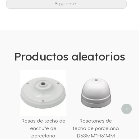
Siguiente:
Productos aleatorios
Ro
techo
D7
>
Rosas de techo de
Rosetones de
enchufe de
techo de porcelana
porcelana
D63MM*H51MM