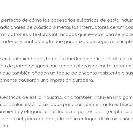
perfecto de cómo los accesorios eléctricos de estilo indust
radicionales de plástico o metal, los interruptores cerámicos
an patrones y texturas intrincados que evocan una sensació
uraderos y confiables, lo que garantiza que seguirán cumpl
en cualquier hogar, también pueden beneficiarse de un toqu
fes de pared antiguos que tengan placas de metal resistent
no que también añaden un toque de encanto resistente a sus
ramente causarán una impresión duradera.
léctricos de estilo industrial chic también incluyen una ga
tos artículos están diseñados para complementar la estética
miento y elegancia. Las luces colgantes, por ejemplo, sue
ación en riel, por otro lado, ofrece un enfoque de iluminaci
ción.