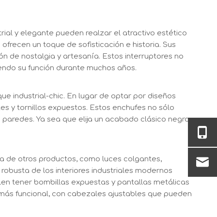
rial y elegante pueden realzar el atractivo estético
 ofrecen un toque de sofisticación e historia. Sus
n de nostalgia y artesanía. Estos interruptores no
iendo su función durante muchos años.
e industrial-chic. En lugar de optar por diseños
es y tornillos expuestos. Estos enchufes no sólo
 paredes. Ya sea que elija un acabado clásico negro
ma de otros productos, como luces colgantes,
 robusta de los interiores industriales modernos
len tener bombillas expuestas y pantallas metálicas
ón más funcional, con cabezales ajustables que pueden