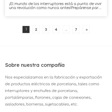
¡El mundo de los interruptores está a punto de vivir
una revolución como nunca antes!Prepárense para
la tan esperada llegada del interruptor de palanca
de cerámica cuadrado en 2023. Esta innovadora
incorporación a la familia de interruptores redefinirá
la forma en que interactuamos con nuestros
electrodomésticos y electrodomésticos.
2
3
4
7
»
1
...
Sobre nuestra compañía
Nos especializamos en la fabricación y exportación
de productos eléctricos de porcelana, tales como
interruptores y enchufes de porcelana,
portalámparas, florones, cajas de conexiones,
aisladores, borneras, sujetacables, etc.