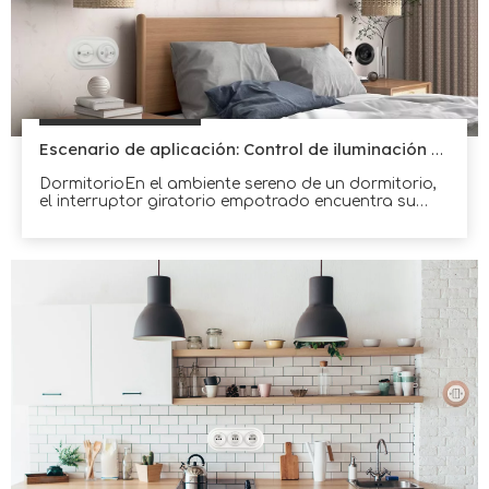
Escenario de aplicación: Control de iluminación del dormitorio
DormitorioEn el ambiente sereno de un dormitorio,
el interruptor giratorio empotrado encuentra su
función.Este elegante dispositivo se integra
perfectamente en las paredes, ofreciendo un toque
de sofisticación a la habitación.A medida que la
suave luz del atardecer se desvanece, la suave
rotación del interruptor adquiere protagonismo.con
un beso