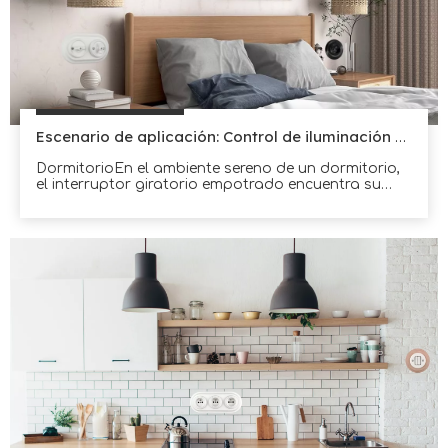
Escenario de aplicación: Control de iluminación del dormitorio
DormitorioEn el ambiente sereno de un dormitorio,
el interruptor giratorio empotrado encuentra su
función.Este elegante dispositivo se integra
perfectamente en las paredes, ofreciendo un toque
de sofisticación a la habitación.A medida que la
suave luz del atardecer se desvanece, la suave
rotación del interruptor adquiere protagonismo.con
un beso