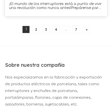
¡El mundo de los interruptores está a punto de vivir
una revolución como nunca antes!Prepárense para
la tan esperada llegada del interruptor de palanca
de cerámica cuadrado en 2023. Esta innovadora
incorporación a la familia de interruptores redefinirá
la forma en que interactuamos con nuestros
electrodomésticos y electrodomésticos.
2
3
4
7
»
1
...
Sobre nuestra compañía
Nos especializamos en la fabricación y exportación
de productos eléctricos de porcelana, tales como
interruptores y enchufes de porcelana,
portalámparas, florones, cajas de conexiones,
aisladores, borneras, sujetacables, etc.