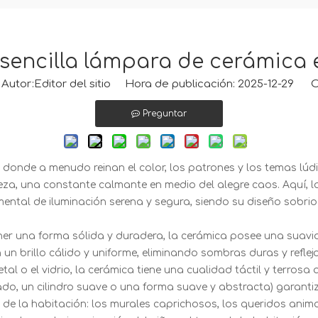
 sencilla lámpara de cerámica 
tor:Editor del sitio Hora de publicación: 2025-12-29 O
Preguntar
il, donde a menudo reinan el color, los patrones y los temas lúd
leza, una constante calmante en medio del alegre caos. Aquí, 
ntal de iluminación serena y segura, siendo su diseño sobrio
ener una forma sólida y duradera, la cerámica posee una suavid
 un brillo cálido y uniforme, eliminando sombras duras y refle
tal o el vidrio, la cerámica tiene una cualidad táctil y terros
deado, un cilindro suave o una forma suave y abstracta) garan
s de la habitación: los murales caprichosos, los queridos anim