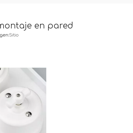
 montaje en pared
gen:
Sitio